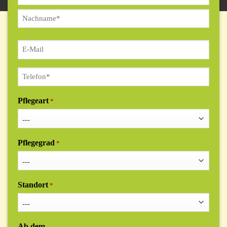
Vorname
Nachname
E-
Mail
Telefon
*
Pflegeart
*
Pflegegrad
*
Standort
*
Ab dem